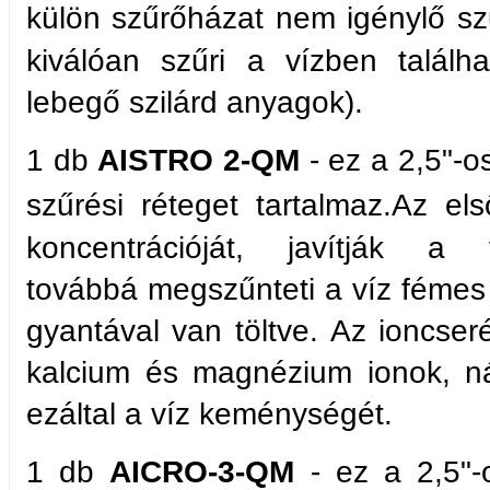
külön szűrőházat nem igénylő sz
kiválóan szűri a vízben találh
lebegő szilárd anyagok).
1 db
AISTRO 2-QM
- ez a 2,5"-os
szűrési réteget tartalmaz.
Az els
koncentrációját,
javítják a v
továbbá
megszűnteti a víz fémes
gyantával van töltve. Az ioncse
kalcium és magnézium ionok, ná
ezáltal a víz keménységét.
1 db
AICRO-3-QM
- ez a 2,5"-o