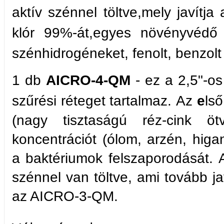
aktív szénnel töltve,mely javítja a
klór 99%-át,egyes növényvédő 
szénhidrogéneket, fenolt, benzol
1 db
AICRO-4-QM
- ez a 2,5"-os
szűrési réteget tartalmaz.
Az
e
lső
(nagy tisztaságú réz-cink ö
koncentrációt (ólom, arzén, hi
a baktériumok felszaporodását.
szénnel van töltve, ami tovább jav
az AICRO-3-QM.