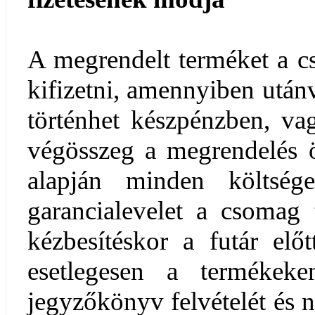
A megrendelt terméket a cs
kifizetni, amennyiben utánvé
történhet készpénzben, va
végösszeg a megrendelés ös
alapján minden költség
garancialevelet a csomag
kézbesítéskor a futár elő
esetlegesen a termékeken
jegyzőkönyv felvételét és 