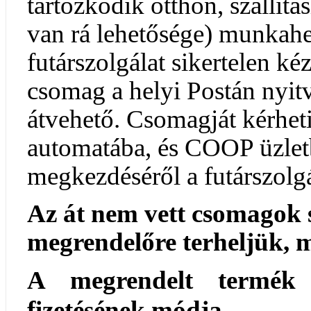
tartózkodik otthon, szállít
van rá lehetősége) munkahe
futárszolgálat sikertelen kéz
csomag a helyi Postán nyit
átvehető. Csomagját kérhet
automatába, és COOP üzlet
megkezdéséről a futárszolgá
Az át nem vett csomagok sz
megrendelőre terheljük, m
A megrendelt termék 
fizetésének módja