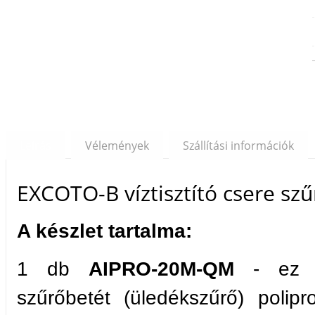
Leírás
Vélemények
Szállítási információk
EXCOTO-B víztisztító csere szű
A készlet tartalma:
1 db
AIPRO-20M-QM
- ez a 
szűrőbetét (üledékszűrő) polipro