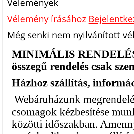
Vélemények
Vélemény írásához
Bejelentke
Még senki nem nyilvánított vé
MINIMÁLIS RENDELÉSI Ö
összegű rendelés csak szemé
Házhoz szállítás, informá
Webáruházunk megrendelé
csomagok kézbesítése munk
közötti időszakban. Amen