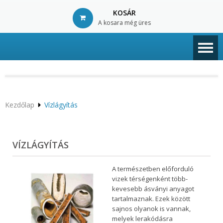
KOSÁR
A kosara még üres
© Free
Joomla! 3 Modules
- by
VinaGecko.com
Kezdőlap
Vízlágyítás
VÍZLÁGYÍTÁS
A természetben előforduló
vizek térségenként több-
kevesebb ásványi anyagot
tartalmaznak. Ezek között
sajnos olyanok is vannak,
melyek lerakódásra