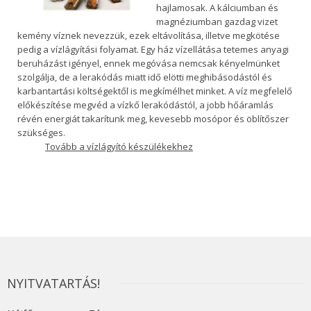
hajlamosak. A kálciumban és
magnéziumban gazdag vizet
kemény víznek nevezzük, ezek eltávolítása, illetve megkötése
pedig a vízlágyítási folyamat. Egy ház vízellátása tetemes anyagi
beruházást igényel, ennek megóvása nemcsak kényelmünket
szolgálja, de a lerakódás miatt idő elötti meghibásodástól és
karbantartási költségektől is megkímélhet minket. A víz megfelelő
előkészítése megvéd a vízkő lerakódástól, a jobb hőáramlás
révén energiát takarítunk meg, kevesebb mosópor és öblítőszer
szükséges.
Tovább a vízlágyító készülékekhez
NYITVATARTÁS!