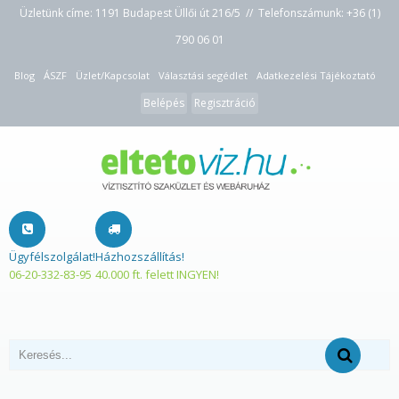
Üzletünk címe: 1191 Budapest Üllői út 216/5 // Telefonszámunk:
+36 (1)
790 06 01
Blog
ÁSZF
Üzlet/Kapcsolat
Választási segédlet
Adatkezelési Tájékoztató
Belépés
Regisztráció
Ügyfélszolgálat!
Házhozszállítás!
06-20-332-83-95
40.000 ft. felett INGYEN!