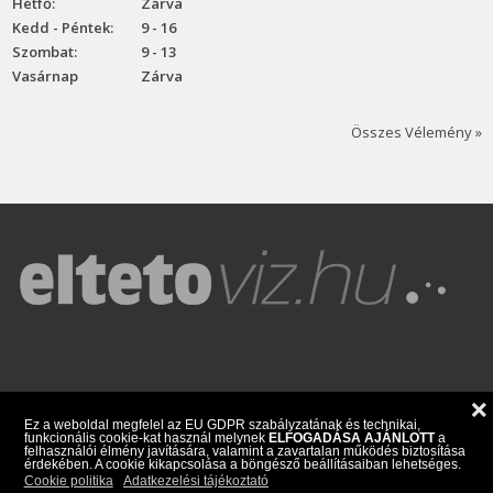
Hétfő:
Zárva
Kedd - Péntek:
9 - 16
Szombat:
9 - 13
Vasárnap
Zárva
Összes Vélemény »
❌
Blog
ÁSZF
Üzlet/Kapcsolat
Választási segédlet
Ez a weboldal megfelel az EU GDPR szabályzatának és technikai,
funkcionális cookie-kat használ melynek
ELFOGADÁSA AJÁNLOTT
a
felhasználói élmény javítására, valamint a zavartalan működés biztosítása
Adatkezelési Tájékoztató
érdekében. A cookie kikapcsolása a böngésző beállításaiban lehetséges.
Cookie politika
Adatkezelési tájékoztató