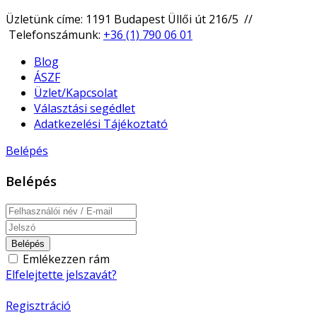
Üzletünk címe: 1191 Budapest Üllői út 216/5 //
Telefonszámunk:
+36 (1) 790 06 01
Blog
ÁSZF
Üzlet/Kapcsolat
Választási segédlet
Adatkezelési Tájékoztató
Belépés
Belépés
Belépés
Emlékezzen rám
Elfelejtette jelszavát?
Regisztráció