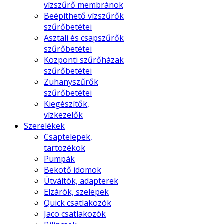
vízszűrő membránok
Beépíthető vízszűrők
szűrőbetétei
Asztali és csapszűrők
szűrőbetétei
Központi szűrőházak
szűrőbetétei
Zuhanyszűrők
szűrőbetétei
Kiegészítők,
vízkezelők
Szerelékek
Csaptelepek,
tartozékok
Pumpák
Bekötő idomok
Útváltók, adapterek
Elzárók, szelepek
Quick csatlakozók
Jaco csatlakozók