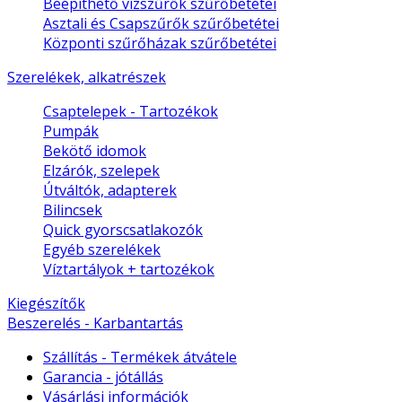
Beépíthető vízszűrők szűrőbetétei
Asztali és Csapszűrők szűrőbetétei
Központi szűrőházak szűrőbetétei
Szerelékek, alkatrészek
Csaptelepek - Tartozékok
Pumpák
Bekötő idomok
Elzárók, szelepek
Útváltók, adapterek
Bilincsek
Quick gyorscsatlakozók
Egyéb szerelékek
Víztartályok + tartozékok
Kiegészítők
Beszerelés - Karbantartás
Szállítás - Termékek átvátele
Garancia - jótállás
Vásárlási információk