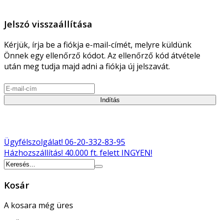
Jelszó visszaállítása
Kérjük, írja be a fiókja e-mail-címét, melyre küldünk
Önnek egy ellenőrző kódot. Az ellenőrző kód átvétele
után meg tudja majd adni a fiókja új jelszavát.
Indítás
Ügyfélszolgálat!
06-20-332-83-95
Házhozszállítás!
40.000 ft. felett INGYEN!
Kosár
A kosara még üres