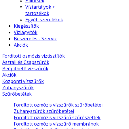
Bilincsek
Víztartályok +
tartozékok
Egyéb szerelékek
Kiegészítők
Vízlágyítók
Beszerelés - Szerviz
Akciók
Fordított ozmózis víztisztítók
Asztali és Csapszűrők
Beépíthető vízszűrők
Akciók
Központi vízszűrők
Zuhanyszűrők
Szűrőbetétek
Fordított ozmózis vízszűrők szűrőbetétei
Zuhanyszűrők szűrőbetétei
Fordított ozmózis vízszűrő szűrőszettek
Fordított ozmózis vízszűrő membránok