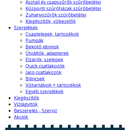
Asztali és csapszűrők szűrőbetétei
Központi szűrőházak szűrőbetétei
Zuhanyszűrők szűrőbetétei
Kiegészítők, vízkezelők
Szerelékek
Csaptelepek, tartozékok
Pumpák
Bekötő idomok
Útváltók, adapterek
Elzárók, szelepek
Quick csatlakozók
Jaco csatlakozók
Bilincsek
Víztartályok + tartozékok
Egyéb szerelékek
Kiegészítők
Vízlágyítók
Beszerelés - Szerviz
Akciók