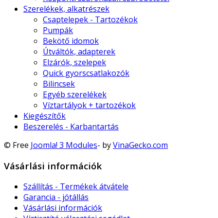
Szerelékek, alkatrészek
Csaptelepek - Tartozékok
Pumpák
Bekötő idomok
Útváltók, adapterek
Elzárók, szelepek
Quick gyorscsatlakozók
Bilincsek
Egyéb szerelékek
Víztartályok + tartozékok
Kiegészítők
Beszerelés - Karbantartás
© Free
Joomla! 3 Modules
- by
VinaGecko.com
Vásárlási információk
Szállítás - Termékek átvátele
Garancia - jótállás
Vásárlási információk