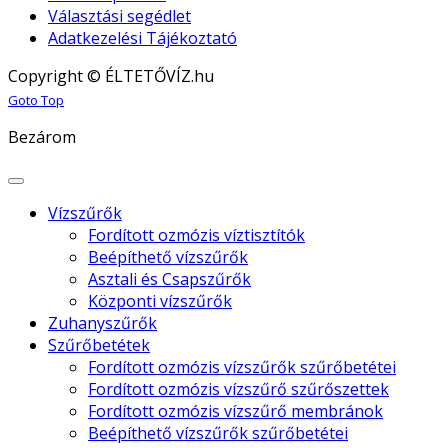
Választási segédlet
Adatkezelési Tájékoztató
Copyright © ÉLTETŐVÍZ.hu
Joomla! 3 Templates
Goto Top
Bezárom
Vízszűrők
Fordított ozmózis víztisztítók
Beépíthető vízszűrők
Asztali és Csapszűrők
Központi vízszűrők
Zuhanyszűrők
Szűrőbetétek
Fordított ozmózis vízszűrők szűrőbetétei
Fordított ozmózis vízszűrő szűrőszettek
Fordított ozmózis vízszűrő membránok
Beépíthető vízszűrők szűrőbetétei