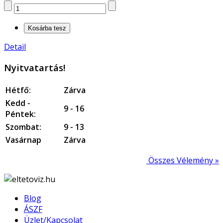
Detail
Nyitvatartás!
Hétfő:
Zárva
Kedd -
9 - 16
Péntek:
Szombat:
9 - 13
Vasárnap
Zárva
Összes Vélemény »
Blog
ÁSZF
Üzlet/Kapcsolat