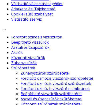
Víztisztító választási segédlet
Adatkezelési Tájékoztató
Cookie (süti) szabályzat
Víztisztító szerviz
Fordított ozmózis víztisztítók
Beépíthető vízszűrők
Asztali és Csapszűrők
Akciók
Központi vízszűrők
Zuhanyszűrők
Szűrőbetétek
Zuhanyszűrők szűrőbetétei
Fordított ozmózis vízszűrők szűrőbetétei
Fordított ozmózis vízszűrő szűrőszettek
Fordított ozmózis vízszűrő membránok
Beépíthető vízszűrők szűrőbetétei
Asztali és Csapszűrők szűrőbetétei
Központi szűrőházak szűrőbetétei