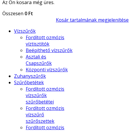
Az Ön kosara még üres.
Összesen
0 Ft
Kosár tartalmának megjelenítése
Vízszűrők
Fordított ozmózis
víztisztítók
Beépíthető vízszűrők
Asztali és
Csapszűrők
Központi vízszűrők
Zuhanyszűrők
Szűrőbetétek
Fordított ozmózis
vízszűrők
szűrőbetétei
Fordított ozmózis
vízszűrő
szűrőszettek
Fordított ozmózis