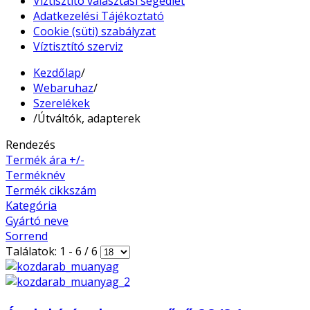
Víztisztító választási segédlet
Adatkezelési Tájékoztató
Cookie (süti) szabályzat
Víztisztító szerviz
Kezdőlap
/
Webaruhaz
/
Szerelékek
/
Útváltók, adapterek
Rendezés
Termék ára +/-
Terméknév
Termék cikkszám
Kategória
Gyártó neve
Sorrend
Találatok: 1 - 6 / 6