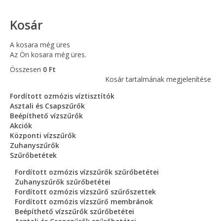
Kosár
A kosara még üres
Az Ön kosara még üres.
Összesen
0 Ft
Kosár tartalmának megjelenítése
Fordított ozmózis víztisztítók
Asztali és Csapszűrők
Beépíthető vízszűrők
Akciók
Központi vízszűrők
Zuhanyszűrők
Szűrőbetétek
Fordított ozmózis vízszűrők szűrőbetétei
Zuhanyszűrők szűrőbetétei
Fordított ozmózis vízszűrő szűrőszettek
Fordított ozmózis vízszűrő membránok
Beépíthető vízszűrők szűrőbetétei