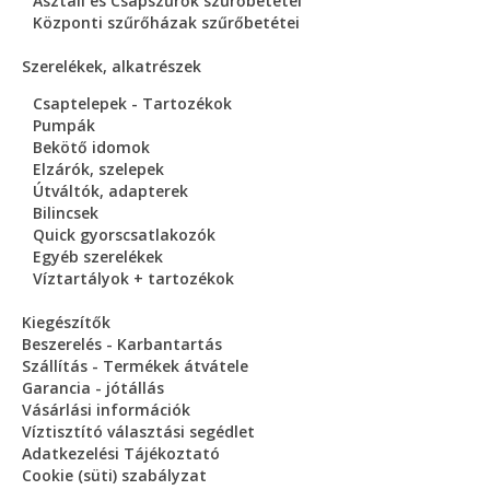
Asztali és Csapszűrők szűrőbetétei
Központi szűrőházak szűrőbetétei
Szerelékek, alkatrészek
Csaptelepek - Tartozékok
Pumpák
Bekötő idomok
Elzárók, szelepek
Útváltók, adapterek
Bilincsek
Quick gyorscsatlakozók
Egyéb szerelékek
Víztartályok + tartozékok
Kiegészítők
Beszerelés - Karbantartás
Szállítás - Termékek átvátele
Garancia - jótállás
Vásárlási információk
Víztisztító választási segédlet
Adatkezelési Tájékoztató
Cookie (süti) szabályzat