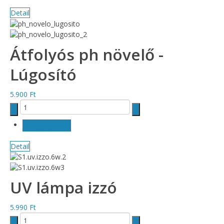
Detail
Átfolyós ph növelő -
Lúgosító
5.900 Ft
Detail
UV lámpa izzó
5.990 Ft