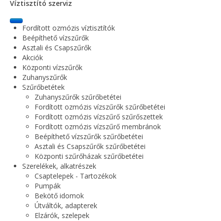
Víztisztító szerviz
Fordított ozmózis víztisztítók
Beépíthető vízszűrők
Asztali és Csapszűrők
Akciók
Központi vízszűrők
Zuhanyszűrők
Szűrőbetétek
Zuhanyszűrők szűrőbetétei
Fordított ozmózis vízszűrők szűrőbetétei
Fordított ozmózis vízszűrő szűrőszettek
Fordított ozmózis vízszűrő membránok
Beépíthető vízszűrők szűrőbetétei
Asztali és Csapszűrők szűrőbetétei
Központi szűrőházak szűrőbetétei
Szerelékek, alkatrészek
Csaptelepek - Tartozékok
Pumpák
Bekötő idomok
Útváltók, adapterek
Elzárók, szelepek