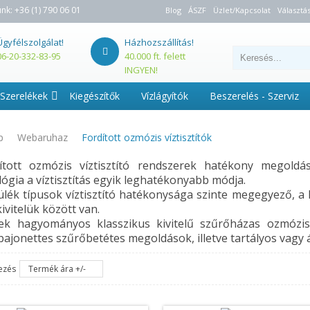
unk:
+36 (1) 790 06 01
Blog
ÁSZF
Üzlet/Kapcsolat
Választás
Ügyfélszolgálat!
Házhozszállítás!
06-20-332-83-95
40.000 ft. felett
INGYEN!
Szerelékek
Kiegészítők
Vízlágyítók
Beszerelés - Szerviz
p
Webaruhaz
Fordított ozmózis víztisztítók
ított ozmózis víztisztító rendszerek hatékony megoldás
ógia a víztisztítás egyik leghatékonyabb módja.
ülék típusok víztisztító hatékonysága szinte megegyező, a k
 kivitelük között van.
ek hagyományos klasszikus kivitelű szűrőházas ozmózisos 
bajonettes szűrőbetétes megoldások, illetve tartályos vagy át
ezés
Termék ára +/-