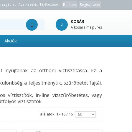
i segédlet
Adatkezelési Tájékoztató
Belépés
Regisztráció
KOSÁR
A kosara még üres
Akciók
t nyújtanak az otthoni víztisztításra. Ez a
ülönbség a teljesítményük, szűrőbetét fajtái,
víztisztítók, in-line vízszűrőbetétes, vagy
folyós víztisztítók.
Találatok: 1 - 16 / 16