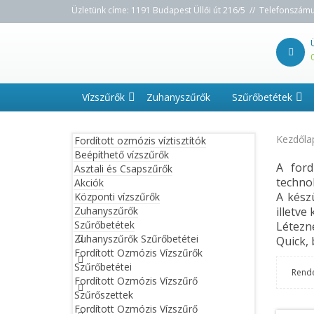
Üzletünk címe: 1191 Budapest Üllői út 216/5 // Telefonszám
Vízszűrők
Zuhanyszűrők
Szűrőbetétek
Kezdőla
Fordított ozmózis víztisztítók
Beépíthető vízszűrők
A ford
Asztali és Csapszűrők
technol
Akciók
A kész
Központi vízszűrők
Zuhanyszűrők
illetve
Szűrőbetétek
Létezn
Zuhanyszűrők Szűrőbetétei
Quick, 
Fordított Ozmózis Vízszűrők
Szűrőbetétei
Rend
Fordított Ozmózis Vízszűrő
Szűrőszettek
Fordított Ozmózis Vízszűrő