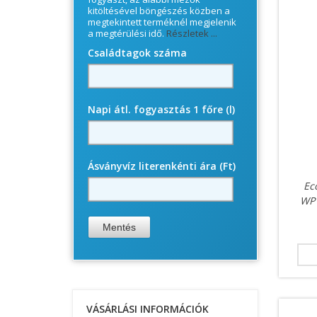
kitöltésével böngészés közben a
megtekintett terméknél megjelenik
a megtérülési idő.
Részletek ...
Családtagok száma
Napi átl. fogyasztás 1 főre (l)
Ásványvíz literenkénti ára (Ft)
Ec
WP 
VÁSÁRLÁSI INFORMÁCIÓK