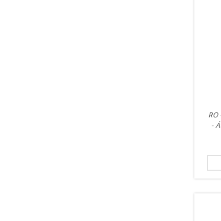
RO 
- 