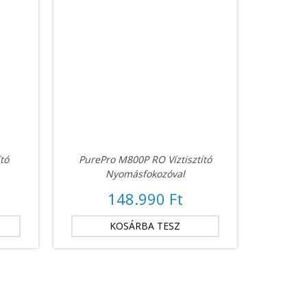
tó
PurePro M800P RO Víztisztító
Nyomásfokozóval
148.990 Ft