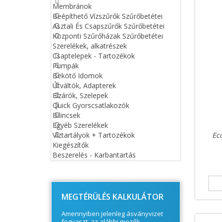
Membránok
Beépíthető Vízszűrők Szűrőbetétei
Asztali És Csapszűrők Szűrőbetétei
Központi Szűrőházak Szűrőbetétei
Szerelékek, alkatrészek
Csaptelepek - Tartozékok
Pumpák
Bekötő Idomok
Útváltók, Adapterek
Elzárók, Szelepek
Quick Gyorscsatlakozók
Bilincsek
Egyéb Szerelékek
Víztartályok + Tartozékok
Ec
Kiegészítők
Beszerelés - Karbantartás
© Free
Joomla! 3 Modules
- by
VinaGecko.com
MEGTÉRÜLÉS KALKULÁTOR
Amennyiben jelenleg ásványvizet
fogyaszt, az alábbi mezők