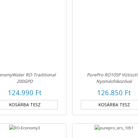
onomyWater RO-Traditional
PurePro RO105P Víztisztí
200GPD
Nyomásfokozóval
124.990 Ft
126.850 Ft