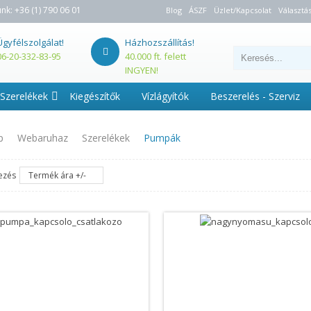
unk:
+36 (1) 790 06 01
Blog
ÁSZF
Üzlet/Kapcsolat
Választás
Ügyfélszolgálat!
Házhozszállítás!
06-20-332-83-95
40.000 ft. felett
INGYEN!
Szerelékek
Kiegészítők
Vízlágyítók
Beszerelés - Szerviz
p
Webaruhaz
Szerelékek
Pumpák
ezés
Termék ára +/-