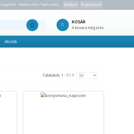
i segédlet
Adatkezelési Tájékoztató
Belépés
Regisztráció
KOSÁR
A kosara még üres
Akciók
Találatok: 1 - 7 / 7