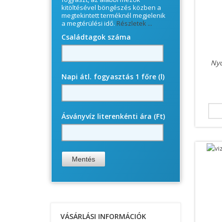
kitöltésével böngészés közben a
megtekintett terméknél megjelenik
a megtérülési idő.
Részletek ...
Családtagok száma
Nyo
Napi átl. fogyasztás 1 főre (l)
Ásványvíz literenkénti ára (Ft)
VÁSÁRLÁSI INFORMÁCIÓK