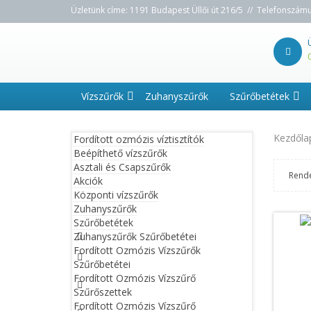
Üzletünk címe: 1191 Budapest Üllői út 216/5 // Telefonszám
Vízszűrők
Zuhanyszűrők
Szűrőbetétek
Kezdőla
Fordított ozmózis víztisztítók
Beépíthető vízszűrők
Asztali és Csapszűrők
Rend
Akciók
Központi vízszűrők
Zuhanyszűrők
Szűrőbetétek
Zuhanyszűrők Szűrőbetétei
Fordított Ozmózis Vízszűrők
Szűrőbetétei
Fordított Ozmózis Vízszűrő
Szűrőszettek
Fordított Ozmózis Vízszűrő