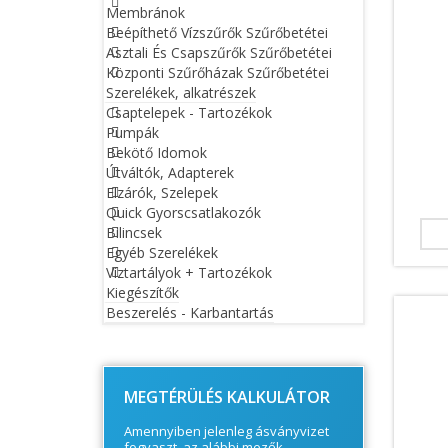
Membránok
Beépíthető Vízszűrők Szűrőbetétei
Asztali És Csapszűrők Szűrőbetétei
Központi Szűrőházak Szűrőbetétei
Szerelékek, alkatrészek
Csaptelepek - Tartozékok
Pumpák
Bekötő Idomok
Útváltók, Adapterek
Elzárók, Szelepek
Quick Gyorscsatlakozók
Bilincsek
Egyéb Szerelékek
Víztartályok + Tartozékok
Kiegészítők
Beszerelés - Karbantartás
© Free
Joomla! 3 Modules
- by
VinaGecko.com
MEGTÉRÜLÉS KALKULÁTOR
Amennyiben jelenleg ásványvizet
fogyaszt, az alábbi mezők