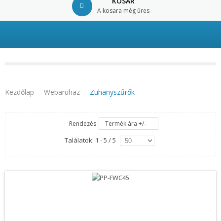
KOSÁR
A kosara még üres
© Free
Joomla! 3 Modules
- by
VinaGecko.com
Kezdőlap
Webaruhaz
Zuhanyszűrők
Rendezés
Termék ára +/-
Találatok: 1 - 5 / 5