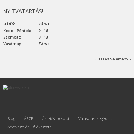
NYITVATARTÁS!
Hétfő:
Zárva
Kedd - Péntek:
9 - 16
Szombat:
9 - 13
Vasárnap
Zárva
Összes Vélemény »
Blog
ÁSZF
Üzlet/Kapcsolat
Választási segédlet
Adatkezelési Tájékoztató