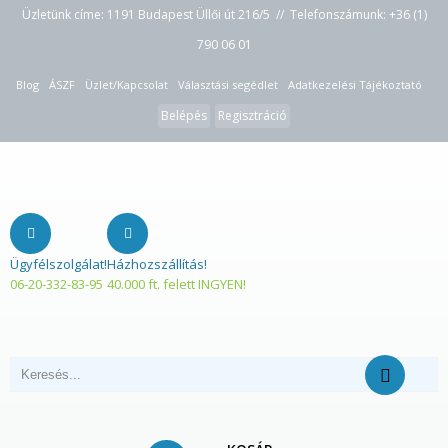
Üzletünk címe: 1191 Budapest Üllői út 216/5 // Telefonszámunk:
+36 (1)
790 06 01
Blog
ÁSZF
Üzlet/Kapcsolat
Választási segédlet
Adatkezelési Tájékoztató
Belépés
Regisztráció
Ügyfélszolgálat!
Házhozszállítás!
06-20-332-83-95
40.000 ft. felett INGYEN!