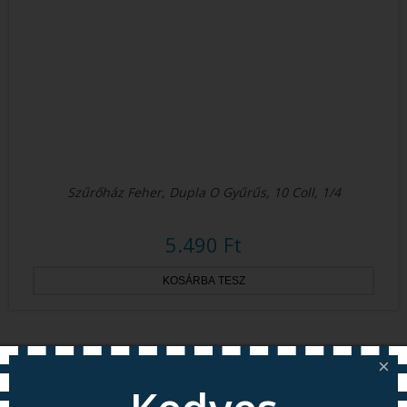
Szűrőház Feher, Dupla O Gyűrűs, 10 Coll, 1/4
5.490 Ft
×