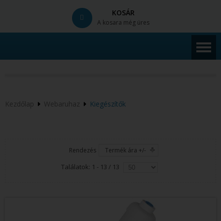
KOSÁR
A kosara még üres
© Free
Joomla! 3 Modules
- by
VinaGecko.com
Kezdőlap
Webaruhaz
Kiegészítők
Rendezés
Termék ára +/-
Találatok: 1 - 13 / 13