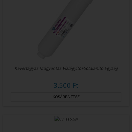
Kevertágyas Műgyantás Vízlágyító+sótalanító Egység
3.500 Ft