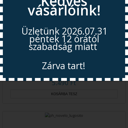
Kedves
vásárlóink!
Üzletünk 2026.07.31
péntek 12 órától
szabadság miatt
Zárva tart!
Szűrőház Átlátszó, Dupla O Gyűrűs, 10 Coll, 1/4
5.490 Ft
Nyitás 2026.08.11