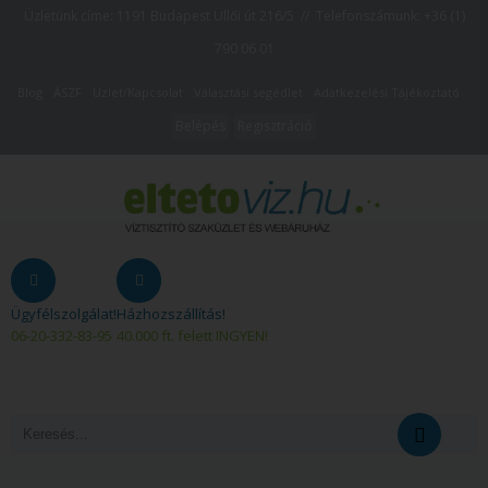
Üzletünk címe: 1191 Budapest Üllői út 216/5 // Telefonszámunk:
+36 (1)
790 06 01
Blog
ÁSZF
Üzlet/Kapcsolat
Választási segédlet
Adatkezelési Tájékoztató
Belépés
Regisztráció
Ügyfélszolgálat!
Házhozszállítás!
06-20-332-83-95
40.000 ft. felett INGYEN!