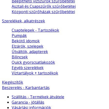
Beépíthető vízszűrők szűrőbetétei
Asztali és Csapszűrők szűrőbetétei
Központi szűrőházak szűrőbetétei
Szerelékek, alkatrészek
Csaptelepek - Tartozékok
Pumpák
Bekötő idomok
Elzárók, szelepek
Útváltók, adapterek
Bilincsek
Quick gyorscsatlakozók
Egyéb szerelékek
Víztartályok + tartozékok
Kiegészítők
Beszerelés - Karbantartás
Szállítás - Termékek átvátele
Garancia - jótállás
Vásárlási információk