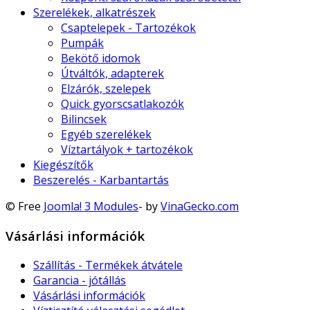
Szerelékek, alkatrészek
Csaptelepek - Tartozékok
Pumpák
Bekötő idomok
Útváltók, adapterek
Elzárók, szelepek
Quick gyorscsatlakozók
Bilincsek
Egyéb szerelékek
Víztartályok + tartozékok
Kiegészítők
Beszerelés - Karbantartás
© Free
Joomla! 3 Modules
- by
VinaGecko.com
Vásárlási információk
Szállítás - Termékek átvátele
Garancia - jótállás
Vásárlási információk