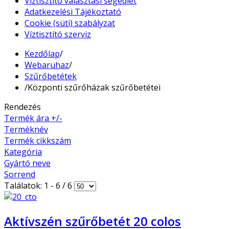
Víztisztító választási segédlet
Adatkezelési Tájékoztató
Cookie (süti) szabályzat
Víztisztító szerviz
Kezdőlap
/
Webaruhaz
/
Szűrőbetétek
/
Központi szűrőházak szűrőbetétei
Rendezés
Termék ára +/-
Terméknév
Termék cikkszám
Kategória
Gyártó neve
Sorrend
Találatok: 1 - 6 / 6
Aktívszén szűrőbetét 20 colos