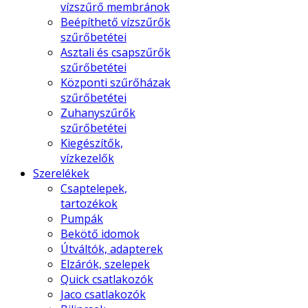
vízszűrő membránok
Beépíthető vízszűrők
szűrőbetétei
Asztali és csapszűrők
szűrőbetétei
Központi szűrőházak
szűrőbetétei
Zuhanyszűrők
szűrőbetétei
Kiegészítők,
vízkezelők
Szerelékek
Csaptelepek,
tartozékok
Pumpák
Bekötő idomok
Útváltók, adapterek
Elzárók, szelepek
Quick csatlakozók
Jaco csatlakozók