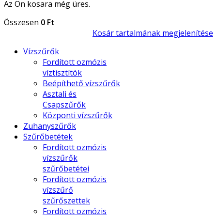
Az Ön kosara még üres.
Összesen
0 Ft
Kosár tartalmának megjelenítése
Vízszűrők
Fordított ozmózis
víztisztítók
Beépíthető vízszűrők
Asztali és
Csapszűrők
Központi vízszűrők
Zuhanyszűrők
Szűrőbetétek
Fordított ozmózis
vízszűrők
szűrőbetétei
Fordított ozmózis
vízszűrő
szűrőszettek
Fordított ozmózis