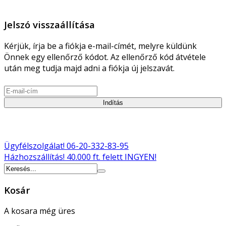
Jelszó visszaállítása
Kérjük, írja be a fiókja e-mail-címét, melyre küldünk
Önnek egy ellenőrző kódot. Az ellenőrző kód átvétele
után meg tudja majd adni a fiókja új jelszavát.
Indítás
Ügyfélszolgálat!
06-20-332-83-95
Házhozszállítás!
40.000 ft. felett INGYEN!
Kosár
A kosara még üres