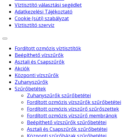
Víztisztító választási segédlet
Adatkezelési Tájékoztató
Cookie (süti) szabályzat
Víztisztító szerviz
Fordított ozmózis víztisztítók
Beépíthető vízszűrők
Asztali és Csapszűrők
Akciók
Központi vízszűrők
Zuhanyszűrők
Szűrőbetétek
Zuhanyszűrők szűrőbetétei
Fordított ozmózis vízszűrők szűrőbetétei
Fordított ozmózis vízszűrő szűrőszettek
Fordított ozmózis vízszűrő membránok
Beépíthető vízszűrők szűrőbetétei
Asztali és Csapszűrők szűrőbetétei
Központi szűrőházak szűrőbetétei