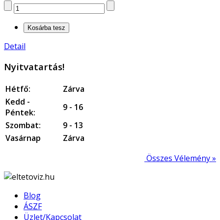
Detail
Nyitvatartás!
Hétfő:
Zárva
Kedd -
9 - 16
Péntek:
Szombat:
9 - 13
Vasárnap
Zárva
Összes Vélemény »
Blog
ÁSZF
Üzlet/Kapcsolat