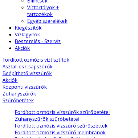
Bilincsek
Víztartályok +
tartozékok
Egyéb szerelékek
Kiegészítők
Vízlágyítók
Beszerelés - Szerviz
Akciók
Fordított ozmózis víztisztítók
Asztali és Csapszűrők
Beépíthető vízszűrők
Akciók
Központi vízszűrők
Zuhanyszűrők
Szűrőbetétek
Fordított ozmózis vízszűrők szűrőbetétei
Zuhanyszűrők szűrőbetétei
Fordított ozmózis vízszűrő szűrőszettek
Fordított ozmózis vízszűrő membránok