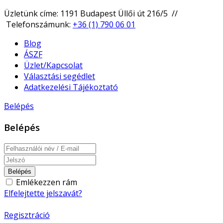
Üzletünk címe: 1191 Budapest Üllői út 216/5 //
Telefonszámunk:
+36 (1) 790 06 01
Blog
ÁSZF
Üzlet/Kapcsolat
Választási segédlet
Adatkezelési Tájékoztató
Belépés
Belépés
Belépés
Emlékezzen rám
Elfelejtette jelszavát?
Regisztráció