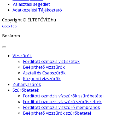
Választási segédlet
Adatkezelési Tájékoztató
Copyright © ÉLTETŐVÍZ.hu
Joomla! 3 Templates
Goto Top
Bezárom
Vízszűrők
Fordított ozmózis víztisztítók
Beépíthető vízszűrők
Asztali és Csapszűrők
Központi vízszűrők
Zuhanyszűrők
Szűrőbetétek
Fordított ozmózis vízszűrők szűrőbetétei
Fordított ozmózis vízszűrő szűrőszettek
Fordított ozmózis vízszűrő membránok
Beépíthető vízszűrők szűrőbetétei