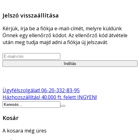
Jelszó visszaállítása
Kérjük, írja be a fiókja e-mail-címét, melyre küldünk
Önnek egy ellenőrző kódot. Az ellenőrző kód átvétele
után meg tudja majd adni a fiókja új jelszavát.
Indítás
Ügyfélszolgálat!
06-20-332-83-95
Házhozszállítás!
40.000 ft. felett INGYEN!
Kosár
A kosara még üres