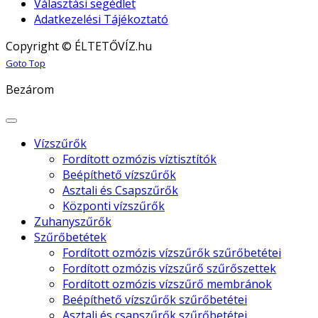
Választási segédlet
Adatkezelési Tájékoztató
Copyright © ÉLTETŐVÍZ.hu
Joomla! 3 Templates
Goto Top
Bezárom
Vízszűrők
Fordított ozmózis víztisztítók
Beépíthető vízszűrők
Asztali és Csapszűrők
Központi vízszűrők
Zuhanyszűrők
Szűrőbetétek
Fordított ozmózis vízszűrők szűrőbetétei
Fordított ozmózis vízszűrő szűrőszettek
Fordított ozmózis vízszűrő membránok
Beépíthető vízszűrők szűrőbetétei
Asztali és csapszűrők szűrőbetétei