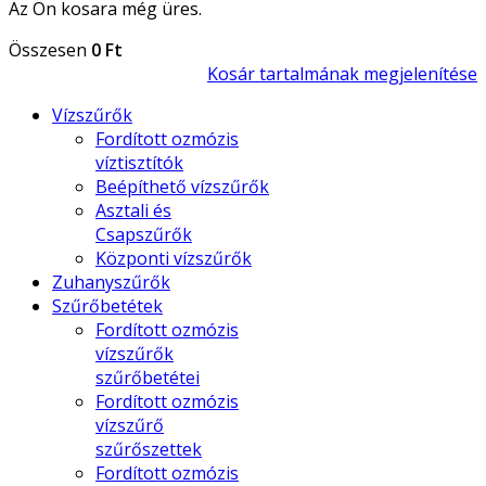
Az Ön kosara még üres.
Összesen
0 Ft
Kosár tartalmának megjelenítése
Vízszűrők
Fordított ozmózis
víztisztítók
Beépíthető vízszűrők
Asztali és
Csapszűrők
Központi vízszűrők
Zuhanyszűrők
Szűrőbetétek
Fordított ozmózis
vízszűrők
szűrőbetétei
Fordított ozmózis
vízszűrő
szűrőszettek
Fordított ozmózis