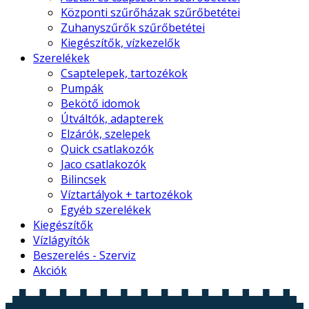
Központi szűrőházak szűrőbetétei
Zuhanyszűrők szűrőbetétei
Kiegészítők, vízkezelők
Szerelékek
Csaptelepek, tartozékok
Pumpák
Bekötő idomok
Útváltók, adapterek
Elzárók, szelepek
Quick csatlakozók
Jaco csatlakozók
Bilincsek
Víztartályok + tartozékok
Egyéb szerelékek
Kiegészítők
Vízlágyítók
Beszerelés - Szerviz
Akciók