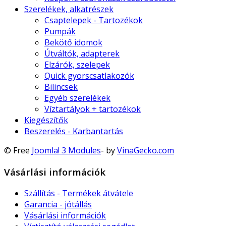
Szerelékek, alkatrészek
Csaptelepek - Tartozékok
Pumpák
Bekötő idomok
Útváltók, adapterek
Elzárók, szelepek
Quick gyorscsatlakozók
Bilincsek
Egyéb szerelékek
Víztartályok + tartozékok
Kiegészítők
Beszerelés - Karbantartás
© Free
Joomla! 3 Modules
- by
VinaGecko.com
Vásárlási információk
Szállítás - Termékek átvátele
Garancia - jótállás
Vásárlási információk