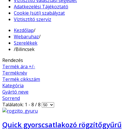
Víztisztító választási segédlet
Adatkezelési Tájékoztató
Cookie (süti) szabályzat
Víztisztító szerviz
Kezdőlap
/
Webaruhaz
/
Szerelékek
/
Bilincsek
Rendezés
Termék ára +/-
Terméknév
Termék cikkszám
Kategória
Gyártó neve
Sorrend
Találatok: 1 - 8 / 8
Quick gyorscsatlakozó rögzítőgyűrű