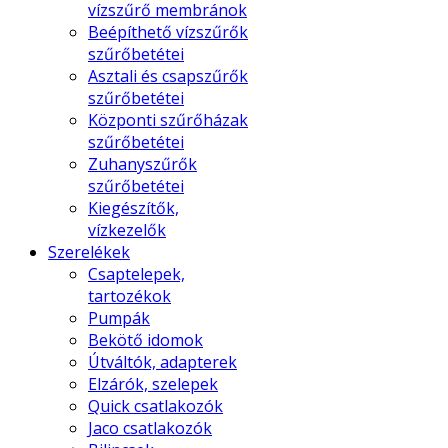
vízszűrő membránok
Beépíthető vízszűrők
szűrőbetétei
Asztali és csapszűrők
szűrőbetétei
Központi szűrőházak
szűrőbetétei
Zuhanyszűrők
szűrőbetétei
Kiegészítők,
vízkezelők
Szerelékek
Csaptelepek,
tartozékok
Pumpák
Bekötő idomok
Útváltók, adapterek
Elzárók, szelepek
Quick csatlakozók
Jaco csatlakozók