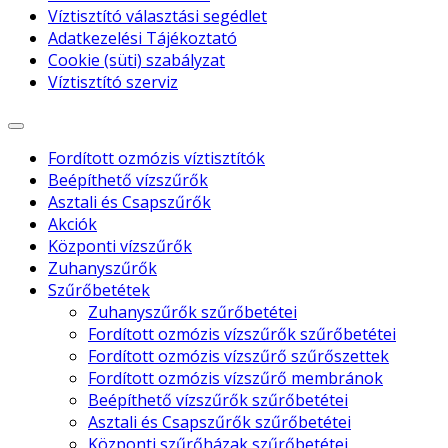
Víztisztító választási segédlet
Adatkezelési Tájékoztató
Cookie (süti) szabályzat
Víztisztító szerviz
Fordított ozmózis víztisztítók
Beépíthető vízszűrők
Asztali és Csapszűrők
Akciók
Központi vízszűrők
Zuhanyszűrők
Szűrőbetétek
Zuhanyszűrők szűrőbetétei
Fordított ozmózis vízszűrők szűrőbetétei
Fordított ozmózis vízszűrő szűrőszettek
Fordított ozmózis vízszűrő membránok
Beépíthető vízszűrők szűrőbetétei
Asztali és Csapszűrők szűrőbetétei
Központi szűrőházak szűrőbetétei