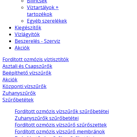
Bilincsek
Víztartályok +
tartozékok
Egyéb szerelékek
Kiegészítők
Vízlágyítók
Beszerelés - Szerviz
Akciók
Fordított ozmózis víztisztítók
Asztali és Csapszűrők
Beépíthető vízszűrők
Akciók
Központi vízszűrők
Zuhanyszűrők
Szűrőbetétek
Fordított ozmózis vízszűrők szűrőbetétei
Zuhanyszűrők szűrőbetétei
Fordított ozmózis vízszűrő szűrőszettek
Fordított ozmózis vízszűrő membránok