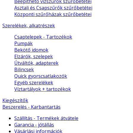
Beépíthető vízszűrők szűrőbetétei
Asztali és Csapszűrők szűrőbetétei
Központi szűrőházak szűrőbetétei
Szerelékek, alkatrészek
Csaptelepek - Tartozékok
Pumpák
Bekötő idomok
Elzárók, szelepek
Útváltók, adapterek
Bilincsek
Quick gyorscsatlakozók
Egyéb szerelékek
Víztartályok + tartozékok
Kiegészítők
Beszerelés - Karbantartás
Szállítás - Termékek átvátele
Garancia - jótállás
Vásárlási információk