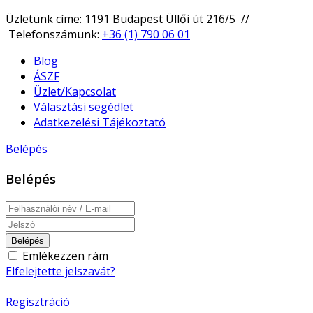
Üzletünk címe: 1191 Budapest Üllői út 216/5 //
Telefonszámunk:
+36 (1) 790 06 01
Blog
ÁSZF
Üzlet/Kapcsolat
Választási segédlet
Adatkezelési Tájékoztató
Belépés
Belépés
Belépés
Emlékezzen rám
Elfelejtette jelszavát?
Regisztráció