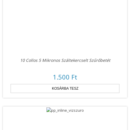
10 Collos 5 Mikronos Száltekercselt Szűrőbetét
1.500 Ft