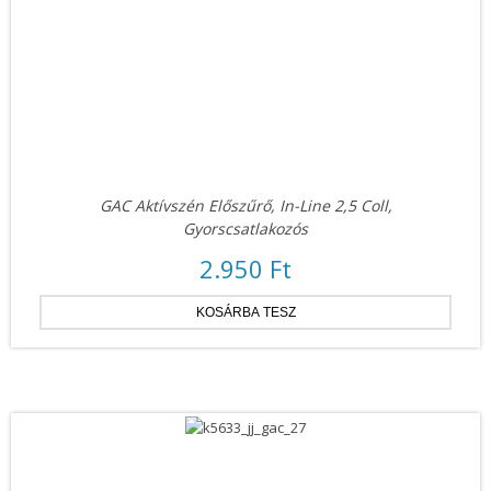
GAC Aktívszén Előszűrő, In-Line 2,5 Coll,
Gyorscsatlakozós
2.950 Ft