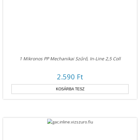
1 Mikronos PP Mechanikai Szűrő, In-Line 2,5 Coll
2.590 Ft