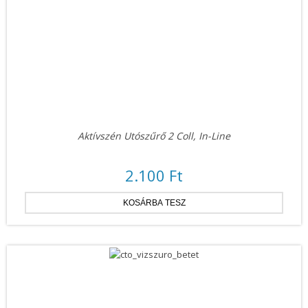
Aktívszén Utószűrő 2 Coll, In-Line
2.100 Ft