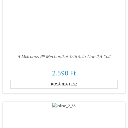
5 Mikronos PP Mechanikai Szűrő, In-Line 2,5 Coll
2.590 Ft