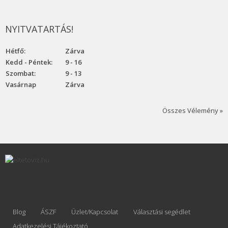
NYITVATARTÁS!
Hétfő:
Zárva
Kedd - Péntek:
9 - 16
Szombat:
9 - 13
Vasárnap
Zárva
Összes Vélemény »
Blog
ÁSZF
Üzlet/Kapcsolat
Választási segédlet
Adatkezelési Tájékoztató