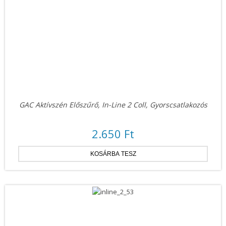
GAC Aktívszén Előszűrő, In-Line 2 Coll, Gyorscsatlakozós
2.650 Ft