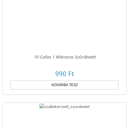
10 Collos 1 Mikronos Szűrőbetét
990 Ft