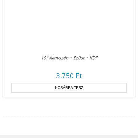
10" Aktívszén + Ezüst + KDF
3.750 Ft