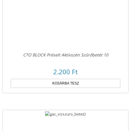
CTO BLOCK Préselt Aktívszén Szűrőbetét 10
2.200 Ft