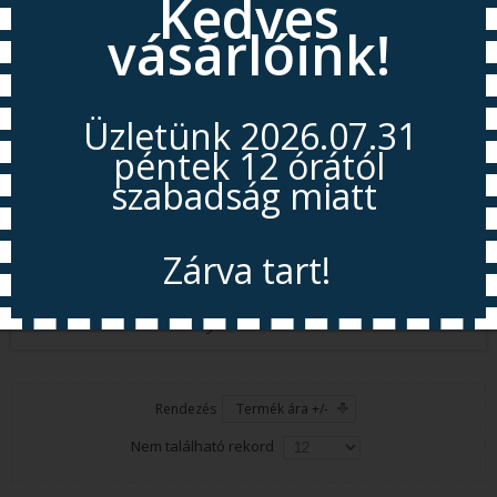
Kedves
vásárlóink!
Útváltók, adapterek
Bilincsek
Üzletünk 2026.07.31
péntek 12 órától
szabadság miatt
Quick gyorscsatlakozók
Zárva tart!
Egyéb szerelékek
Víztartályok + tartozékok
Nyitás 2026.08.11
Rendezés
Termék ára +/-
Nem található rekord