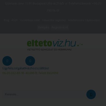
Üzletünk címe: 1191 Budapest Üllői út 216/5 // Telefonszámunk:
+36 (1)
790 06 01
Blog
ÁSZF
Üzlet/Kapcsolat
Választási segédlet
Adatkezelési Tájékoztató
Belépés
Regisztráció
Ügyfélszolgálat!
Házhozszállítás!
06-20-332-83-95
40.000 ft. felett INGYEN!