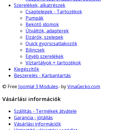
Szerelékek, alkatrészek
Csaptelepek - Tartozékok
Pumpák
Bekötő idomok
Útváltók, adapterek
Elzárók, szelepek
Quick gyorscsatlakozók
Bilincsek
Egyéb szerelékek
Víztartályok + tartozékok
Kiegészítők
Beszerelés - Karbantartás
© Free
Joomla! 3 Modules
- by
VinaGecko.com
Vásárlási információk
Szállítás - Termékek átvátele
Garancia - jótállás
Vásárlási információk