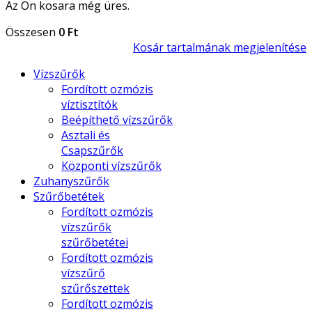
Az Ön kosara még üres.
Összesen
0 Ft
Kosár tartalmának megjelenítése
Vízszűrők
Fordított ozmózis
víztisztítók
Beépíthető vízszűrők
Asztali és
Csapszűrők
Központi vízszűrők
Zuhanyszűrők
Szűrőbetétek
Fordított ozmózis
vízszűrők
szűrőbetétei
Fordított ozmózis
vízszűrő
szűrőszettek
Fordított ozmózis