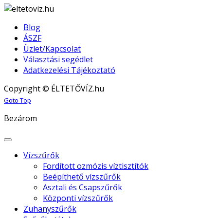
Blog
ÁSZF
Üzlet/Kapcsolat
Választási segédlet
Adatkezelési Tájékoztató
Copyright © ÉLTETŐVÍZ.hu
Joomla! 3 Templates
Goto Top
Bezárom
Vízszűrők
Fordított ozmózis víztisztítók
Beépíthető vízszűrők
Asztali és Csapszűrők
Központi vízszűrők
Zuhanyszűrők