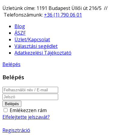
Üzletünk címe: 1191 Budapest Üllői út 216/5 //
Telefonszámunk:
+36 (1) 790 06 01
Blog
ÁSZF
Üzlet/Kapcsolat
Választási segédlet
Adatkezelési Tájékoztató
Belépés
Belépés
Belépés
Emlékezzen rám
Elfelejtette jelszavát?
Regisztráció