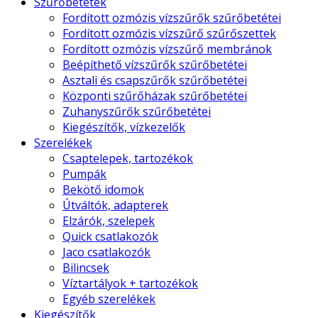
Szűrőbetétek
Fordított ozmózis vízszűrők szűrőbetétei
Fordított ozmózis vízszűrő szűrőszettek
Fordított ozmózis vízszűrő membránok
Beépíthető vízszűrők szűrőbetétei
Asztali és csapszűrők szűrőbetétei
Központi szűrőházak szűrőbetétei
Zuhanyszűrők szűrőbetétei
Kiegészítők, vízkezelők
Szerelékek
Csaptelepek, tartozékok
Pumpák
Bekötő idomok
Útváltók, adapterek
Elzárók, szelepek
Quick csatlakozók
Jaco csatlakozók
Bilincsek
Víztartályok + tartozékok
Egyéb szerelékek
Kiegészítők