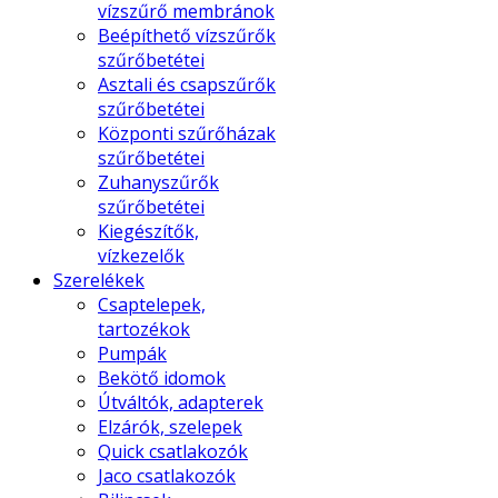
vízszűrő membránok
Beépíthető vízszűrők
szűrőbetétei
Asztali és csapszűrők
szűrőbetétei
Központi szűrőházak
szűrőbetétei
Zuhanyszűrők
szűrőbetétei
Kiegészítők,
vízkezelők
Szerelékek
Csaptelepek,
tartozékok
Pumpák
Bekötő idomok
Útváltók, adapterek
Elzárók, szelepek
Quick csatlakozók
Jaco csatlakozók