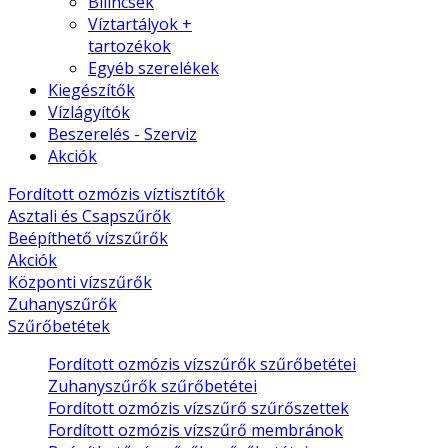
Bilincsek
Víztartályok +
tartozékok
Egyéb szerelékek
Kiegészítők
Vízlágyítók
Beszerelés - Szerviz
Akciók
Fordított ozmózis víztisztítók
Asztali és Csapszűrők
Beépíthető vízszűrők
Akciók
Központi vízszűrők
Zuhanyszűrők
Szűrőbetétek
Fordított ozmózis vízszűrők szűrőbetétei
Zuhanyszűrők szűrőbetétei
Fordított ozmózis vízszűrő szűrőszettek
Fordított ozmózis vízszűrő membránok