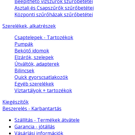
Beépíthető vízszűrők szűrőbetétei
Asztali és Csapszűrők szűrőbetétei
Központi szűrőházak szűrőbetétei
Szerelékek, alkatrészek
Csaptelepek - Tartozékok
Pumpák
Bekötő idomok
Elzárók, szelepek
Útváltók, adapterek
Bilincsek
Quick gyorscsatlakozók
Egyéb szerelékek
Víztartályok + tartozékok
Kiegészítők
Beszerelés - Karbantartás
Szállítás - Termékek átvátele
Garancia - jótállás
Vásárlási információk