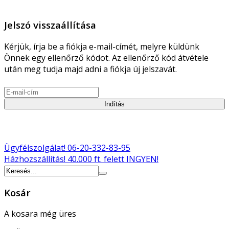
Jelszó visszaállítása
Kérjük, írja be a fiókja e-mail-címét, melyre küldünk
Önnek egy ellenőrző kódot. Az ellenőrző kód átvétele
után meg tudja majd adni a fiókja új jelszavát.
Indítás
Ügyfélszolgálat!
06-20-332-83-95
Házhozszállítás!
40.000 ft. felett INGYEN!
Kosár
A kosara még üres