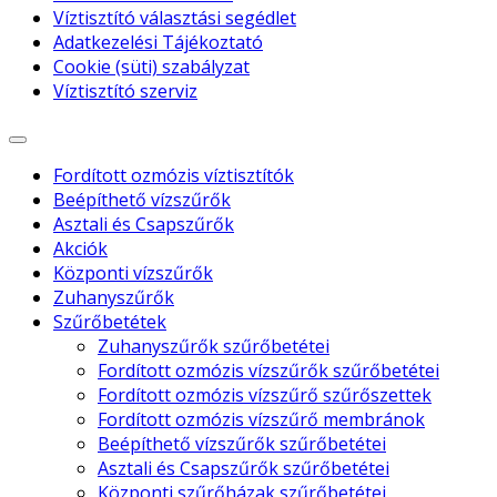
Víztisztító választási segédlet
Adatkezelési Tájékoztató
Cookie (süti) szabályzat
Víztisztító szerviz
Fordított ozmózis víztisztítók
Beépíthető vízszűrők
Asztali és Csapszűrők
Akciók
Központi vízszűrők
Zuhanyszűrők
Szűrőbetétek
Zuhanyszűrők szűrőbetétei
Fordított ozmózis vízszűrők szűrőbetétei
Fordított ozmózis vízszűrő szűrőszettek
Fordított ozmózis vízszűrő membránok
Beépíthető vízszűrők szűrőbetétei
Asztali és Csapszűrők szűrőbetétei
Központi szűrőházak szűrőbetétei