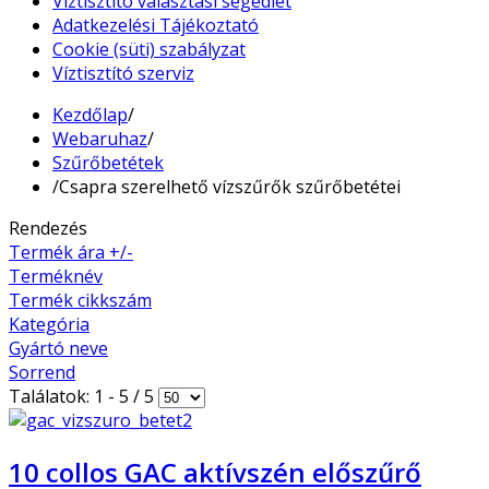
Víztisztító választási segédlet
Adatkezelési Tájékoztató
Cookie (süti) szabályzat
Víztisztító szerviz
Kezdőlap
/
Webaruhaz
/
Szűrőbetétek
/
Csapra szerelhető vízszűrők szűrőbetétei
Rendezés
Termék ára +/-
Terméknév
Termék cikkszám
Kategória
Gyártó neve
Sorrend
Találatok: 1 - 5 / 5
10 collos GAC aktívszén előszűrő