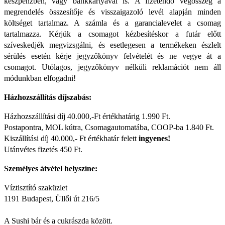
készpénzben, vagy bankkártyával is. A fizetendő végösszeg a
megrendelés összesítője és visszaigazoló levél alapján minden
költséget tartalmaz. A számla és a garancialevelet a csomag
tartalmazza. Kérjük a csomagot kézbesítéskor a futár előtt
szíveskedjék megvizsgálni, és esetlegesen a termékeken észlelt
sérülés esetén kérje jegyzőkönyv felvételét és ne vegye át a
csomagot. Utólagos, jegyzőkönyv nélküli reklamációt nem áll
módunkban elfogadni!
Házhozszállítás díjszabás:
Házhozszállítási díj 40.000,-Ft értékhatárig 1.990 Ft.
Postapontra, MOL kútra, Csomagautomatába, COOP-ba 1.840 Ft.
Kiszállítási díj 40.000,- Ft értékhatár felett
ingyenes!
Utánvétes fizetés 450 Ft.
Személyes átvétel helyszíne:
Víztisztító szaküzlet
1191 Budapest, Üllői út 216/5
A Sushi bár és a cukrászda között.