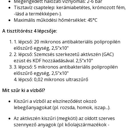
Megengedett hálózati víznyomás: 2-6 bar
Tisztavíz csaptelep: kerámiabetétes, krómozott fém,
-lásd a termékképen-).
Maximális működési hőmérséklet: 45°C
A tisztítórész 4 lépcsője:
1. lépcső: 20 mikronos antibakteriális polipropilén
előszűrő egység, 2,5"x10"
2. lépcső: Szemcsés szerkezetű aktívszén (GAC)
ezüst és KDF hozzáadásával. 2,5"x10"
3. lépcső: 5 mikronos antibakteriális polipropilén
előszűrő egység, 2,5"x10"
4. lépcső: 0,02 mikronos ultraszűrő
Mit szűr ki a vízből?
Kiszűri a vízből az elszíneződést okozó
lebegőanyagokat (pl. rozsda, homok, iszap...).
Az aktívszén kiszűri (megköti) az oldott szerves
szennyező anyagok (pl: kőolajszármazékok -