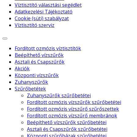
Víztisztító választási segédlet
Adatkezelési Tájékoztató
Cookie (süti) szabályzat
Víztisztító szerviz
Fordított ozmózis víztisztítók
Beépíthető vízszűrők
Asztali és Csapszűrők
Akciók
Központi vízszűrők
Zuhanyszűrők
Szűrőbetétek
Zuhanyszűrők szűrőbetétei
Fordított ozmózis vízszűrők szűrőbetétei
Fordított ozmózis vízszűrő szűrőszettek
Fordított ozmózis vízszűrő membránok
Beépíthető vízszűrők szűrőbetétei
Asztali és Csapszűrők szűrőbetétei
Központi szűrőházak szűrőbetétei