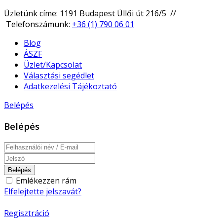
Üzletünk címe: 1191 Budapest Üllői út 216/5 //
Telefonszámunk:
+36 (1) 790 06 01
Blog
ÁSZF
Üzlet/Kapcsolat
Választási segédlet
Adatkezelési Tájékoztató
Belépés
Belépés
Belépés
Emlékezzen rám
Elfelejtette jelszavát?
Regisztráció