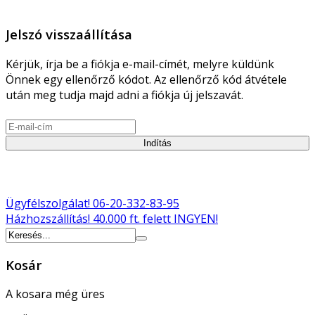
Jelszó visszaállítása
Kérjük, írja be a fiókja e-mail-címét, melyre küldünk
Önnek egy ellenőrző kódot. Az ellenőrző kód átvétele
után meg tudja majd adni a fiókja új jelszavát.
Indítás
Ügyfélszolgálat!
06-20-332-83-95
Házhozszállítás!
40.000 ft. felett INGYEN!
Kosár
A kosara még üres