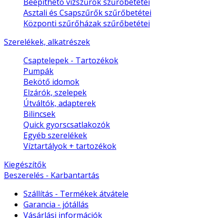
Beépíthető vízszűrők szűrőbetétei
Asztali és Csapszűrők szűrőbetétei
Központi szűrőházak szűrőbetétei
Szerelékek, alkatrészek
Csaptelepek - Tartozékok
Pumpák
Bekötő idomok
Elzárók, szelepek
Útváltók, adapterek
Bilincsek
Quick gyorscsatlakozók
Egyéb szerelékek
Víztartályok + tartozékok
Kiegészítők
Beszerelés - Karbantartás
Szállítás - Termékek átvátele
Garancia - jótállás
Vásárlási információk