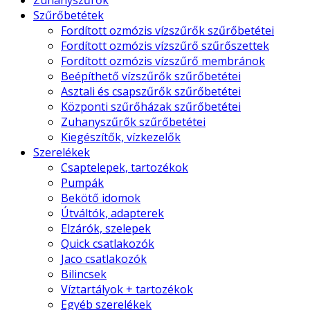
Zuhanyszűrők
Szűrőbetétek
Fordított ozmózis vízszűrők szűrőbetétei
Fordított ozmózis vízszűrő szűrőszettek
Fordított ozmózis vízszűrő membránok
Beépíthető vízszűrők szűrőbetétei
Asztali és csapszűrők szűrőbetétei
Központi szűrőházak szűrőbetétei
Zuhanyszűrők szűrőbetétei
Kiegészítők, vízkezelők
Szerelékek
Csaptelepek, tartozékok
Pumpák
Bekötő idomok
Útváltók, adapterek
Elzárók, szelepek
Quick csatlakozók
Jaco csatlakozók
Bilincsek
Víztartályok + tartozékok
Egyéb szerelékek