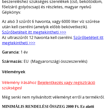
beszereléshez szükséges szerelékek (cső, bekötöidom,
főelzáró golyóscsap) és részletes, magyar nyelvű
Gépkönyv.
Az alsó 3 szűrőt 6 havonta, vagy 6000 liter víz szűrése
után kell cserélni (amelyik előbb bekövetkezik).
Szűrőbetéteit itt megtekintheti >>>
Az ultraszűrőt 12 havonta kell cserélni.
Szűrőbetéteit itt
megtekintheti >>>
Garancia:
1 év
Származás:
EU (Magyarországi összeszerelés)
Vélemények
Vélemény írásához
Bejelentkezés vagy regisztráció
szükséges!
Még senki nem nyilvánított véleményt erről a termékről.
MINIMÁLIS RENDELÉSI ÖSSZEG 2000 Ft. Ez alatti