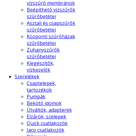
vízszűrő membránok
Beépíthető vízszűrők
szűrőbetétei
Asztali és csapszűrők
szűrőbetétei
Központi szűrőházak
szűrőbetétei
Zuhanyszűrők
szűrőbetétei
Kiegészítők,
vízkezelők
Szerelékek
Csaptelepek,
tartozékok
Pumpák
Bekötő idomok
Útváltók, adapterek
Elzárók, szelepek
Quick csatlakozók
Jaco csatlakozók