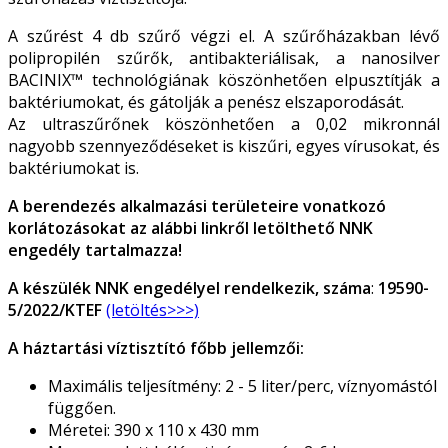
A szűrést 4 db szűrő végzi el. A szűrőházakban lévő
polipropilén szűrők, antibakteriálisak, a
nanosilver
BACINIX™
technológiának köszönhetően elpusztítják a
baktériumokat, és gátolják a penész elszaporodását.
Az ultraszűrőnek köszönhetően a 0,02 mikronnál
nagyobb szennyeződéseket is kiszűri, egyes vírusokat, és
baktériumokat is.
A berendezés alkalmazási területeire vonatkozó
korlátozásokat az alábbi linkről letölthető NNK
engedély tartalmazza!
A készülék NNK engedélyel rendelkezik, száma
:
19590-
5/2022/KTEF
(letöltés>>>)
A háztartási víztisztító főbb jellemzői:
Maximális teljesítmény:
2 - 5 liter/perc, víznyomástól
függően
.
Méretei:
390 x 110 x 430 mm