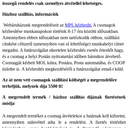
összegű rendelés csak személyes átvétellel lehetséges.
Házhoz szállítás, információk
Webáruházunk megrendeléseit az
MPL kézbesíti
.
A csomagok
kézbesítése munkanapokon történik 8-17 óra közötti időszakban.
Amennyiben ebben időszakban nem tartózkodik otthon, szállítási
címként célszerű (amennyiben van rá lehetősége) munkahelyi címet
megadni. A futárszolgálat sikertelen kézbesítés esetén értesítőt hagy,
és a csomag a helyi Postán nyitvatartási időben bármikor átvehető.
Csomagját kérheti MOL kútra, Postára, Posta automatába, és COOP
üzletbe is.
A kézbesítés megkezdéséről a futárszolgálat email-t küld.
Az át nem vett csomagok szállítási költségét a megrendelőre
terheljük, melynek díja 5500 ft!
A megrendelt termék / házhoz szállítás díjának fizetésének
módja
A megrendelt terméket a csomag átvételekor a futárnak kell kifizetni,
amennyiben utánvéttel adta le a rendelést. A fizetés történhet