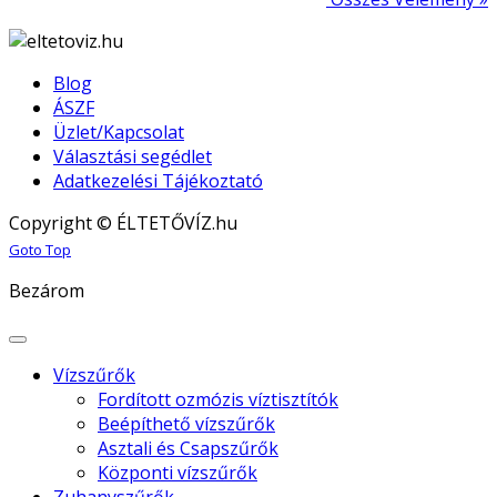
Blog
ÁSZF
Üzlet/Kapcsolat
Választási segédlet
Adatkezelési Tájékoztató
Copyright © ÉLTETŐVÍZ.hu
Joomla! 3 Templates
Goto Top
Bezárom
Vízszűrők
Fordított ozmózis víztisztítók
Beépíthető vízszűrők
Asztali és Csapszűrők
Központi vízszűrők