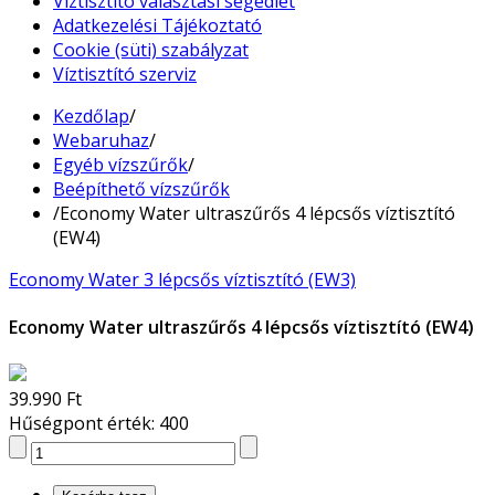
Víztisztító választási segédlet
Adatkezelési Tájékoztató
Cookie (süti) szabályzat
Víztisztító szerviz
Kezdőlap
/
Webaruhaz
/
Egyéb vízszűrők
/
Beépíthető vízszűrők
/
Economy Water ultraszűrős 4 lépcsős víztisztító
(EW4)
Economy Water 3 lépcsős víztisztító (EW3)
Economy Water ultraszűrős 4 lépcsős víztisztító (EW4)
39.990 Ft
Hűségpont érték: 400