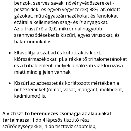
benzol-, szerves savak, növényvédőszereket -
peszticidek- és egyéb vegyszerek) 98%-át, oldott
gázokat, műtrágyaszármazékokat és fenolokat
ezáltal a kellemetlen szag- és íz anyagokat.
Az ultraszűrő a 0,02 mikronnál nagyobb
szennyeződéseket is kiszűri, egyes vírusokat, és
baktériumokat is.
Eltávolítja a szabad és kötött aktív klórt,
klórszármazékokat, pl. a rákkeltő trihalometánokat
és a trihaloetilént, melyek a hálózati víz klórozása
miatt mindig jelen vannak.
Kiszűri az azbesztet és korlátozott mértékben a
nehézfémeket (ólmot, vasat, mangánt, molibdént,
kadmiumot) is.
A víztisztító berendezés csomagja az alábbiakat
tartalmazza:
1 db 4 lépcsős tisztító rész
szűrőegységekkel, 1 db tisztavíz csaptelep,