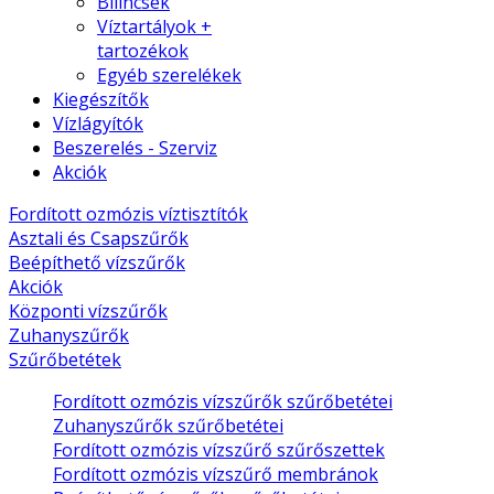
Bilincsek
Víztartályok +
tartozékok
Egyéb szerelékek
Kiegészítők
Vízlágyítók
Beszerelés - Szerviz
Akciók
Fordított ozmózis víztisztítók
Asztali és Csapszűrők
Beépíthető vízszűrők
Akciók
Központi vízszűrők
Zuhanyszűrők
Szűrőbetétek
Fordított ozmózis vízszűrők szűrőbetétei
Zuhanyszűrők szűrőbetétei
Fordított ozmózis vízszűrő szűrőszettek
Fordított ozmózis vízszűrő membránok