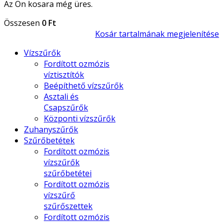
Az Ön kosara még üres.
Összesen
0 Ft
Kosár tartalmának megjelenítése
Vízszűrők
Fordított ozmózis
víztisztítók
Beépíthető vízszűrők
Asztali és
Csapszűrők
Központi vízszűrők
Zuhanyszűrők
Szűrőbetétek
Fordított ozmózis
vízszűrők
szűrőbetétei
Fordított ozmózis
vízszűrő
szűrőszettek
Fordított ozmózis