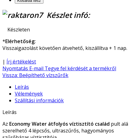
Készlet infó:
Készleten
*
Elérhetőség:
Visszaigazolást követően átvehető, kiszállítva + 1 nap.
|
Írj értékelést
Nyomtatás
E-mail
Tegye fel kérdését a termékről
Vissza: Beépíthető vízszűrők
Leírás
Vélemények
Szállítási információk
Leírás
Az
Economy Water átfolyós víztisztító család
pult alá
szerelhető 4 lépcsős, ultraszűrős, hagyományos
szűrőházas víztisztítója.