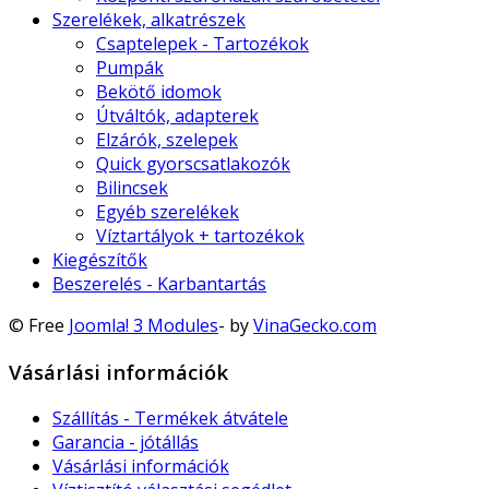
Szerelékek, alkatrészek
Csaptelepek - Tartozékok
Pumpák
Bekötő idomok
Útváltók, adapterek
Elzárók, szelepek
Quick gyorscsatlakozók
Bilincsek
Egyéb szerelékek
Víztartályok + tartozékok
Kiegészítők
Beszerelés - Karbantartás
© Free
Joomla! 3 Modules
- by
VinaGecko.com
Vásárlási információk
Szállítás - Termékek átvátele
Garancia - jótállás
Vásárlási információk